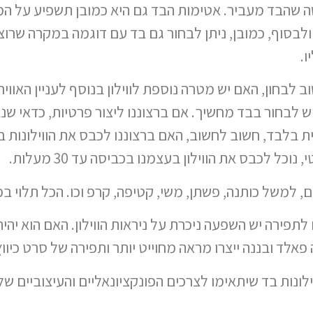
 שהבד מעביר. אטימות הבד גם היא כמובן תשפיע על המר
 ולבסוף, כמובן, ניתן לבחור גם בד עם דוגמה במקרה שרוצ
ו.
וב לבחון, האם יש מטרה נוספת לווילון בנוסף לעניין האווי
ש לבחור בבד מחשיך. אם ברצוננו ליצור פרטיות, כדאי שנב
 בלבד, חשוב לחשוב, האם ברצוננו לכבס את הווילונות 
וכל לכבס את הווילון בעצמנו בכביסה עד 30 מעלות.
ם, למשל כותנה, פשתן, משי, קטיפה, קרפ וכו. הכל תלוי במ
 לתפירה יש השפעה ניכרת על ניראות הווילון. האם הוא יהיה
 פאלד ובננה ייצרו מראה מחוייט יותר ותפירה של סרט כיוו
לונות בד שיתאימו לצרכים הפונקציונאליים והעיצוביים של